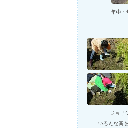
年中・
ジョリ
いろんな音