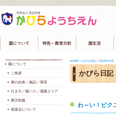
HOME
>
かぴら日記
>
2023年10月
園について
かぴら日記
ご挨拶
園の由来／施設／環境
行き方／園バス／通園エリア
園児制服
わ～い！ピク
後援会について