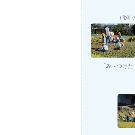
稲刈
「み～つけた