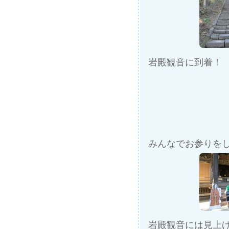
岩殿観音に到着！
みんなでお参りを
岩殿観音には見上