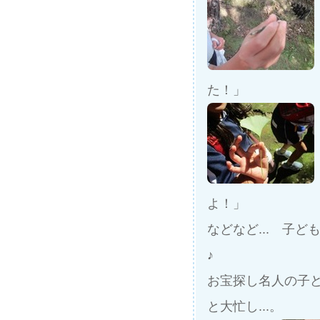
た！」
よ！」
などなど... 子
♪
お宝探し名人の子
と大忙し...。