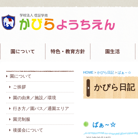
HOME
>
かぴら日記
>
ばぁ～☆
園について
かぴら日記
ご挨拶
園の由来／施設／環境
行き方／園バス／通園エリア
園児制服
ばぁ～☆
後援会について