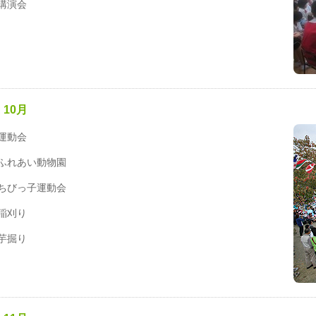
講演会
10月
運動会
ふれあい動物園
ちびっ子運動会
稲刈り
芋掘り