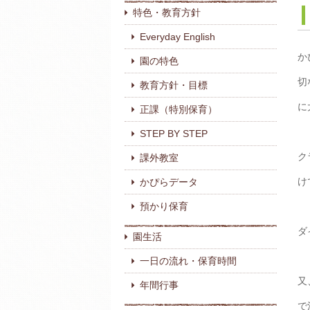
特色・教育方針
Everyday English
か
園の特色
切
教育方針・目標
に
正課（特別保育）
STEP BY STEP
ク
課外教室
け
かぴらデータ
預かり保育
ダ
園生活
一日の流れ・保育時間
又
年間行事
で