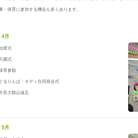
事・保育に参加する機会も多くあります。
4月
始業式
入園式
保育参観
ぐるりんぱ・キディ合同発会式
年長大観山遠足
5月