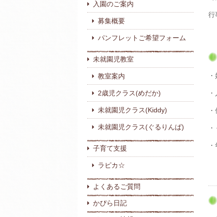
入園のご案内
行
募集概要
パンフレットご希望フォーム
未就園児教室
・
教室案内
2歳児クラス(めだか)
・
未就園児クラス(Kiddy)
・
未就園児クラス(ぐるりんぱ)
・
・
子育て支援
ラピカ☆
よくあるご質問
かぴら日記