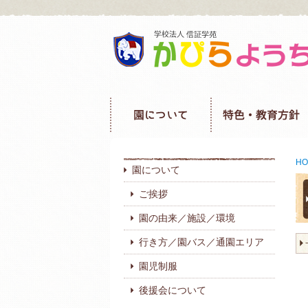
HO
園について
ご挨拶
園の由来／施設／環境
行き方／園バス／通園エリア
園児制服
後援会について