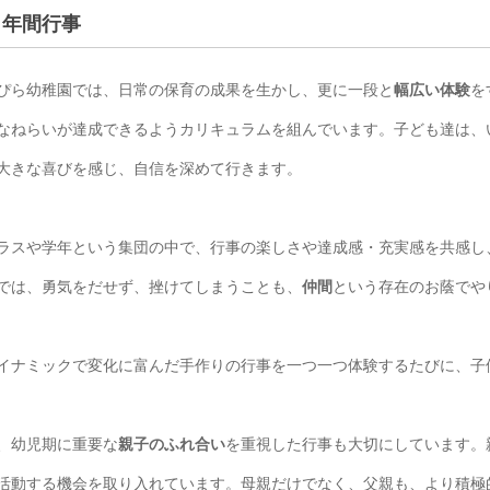
年間行事
ぴら幼稚園では、日常の保育の成果を生かし、更に一段と
幅広い体験
を
なねらいが達成できるようカリキュラムを組んでいます。子ども達は、
大きな喜びを感じ、自信を深めて行きます。
ラスや学年という集団の中で、行事の楽しさや達成感・充実感を共感し
では、勇気をだせず、挫けてしまうことも、
仲間
という存在のお蔭でや
イナミックで変化に富んだ手作りの行事を一つ一つ体験するたびに、子
、幼児期に重要な
親子のふれ合い
を重視した行事も大切にしています。
活動する機会を取り入れています。母親だけでなく、父親も、より積極