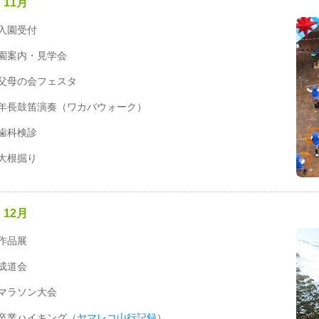
11月
入園受付
園案内・見学会
父母の会フェスタ
年長鼓笛演奏（ワカバウォーク）
歯科検診
大根掘り
12月
作品展
成道会
マラソン大会
卒業ハイキング（
ヤマレコ山行記録
）