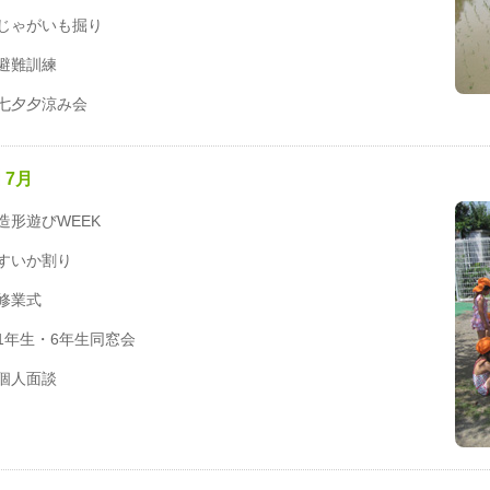
じゃがいも掘り
避難訓練
七夕夕涼み会
7月
造形遊びWEEK
すいか割り
修業式
1年生・6年生同窓会
個人面談