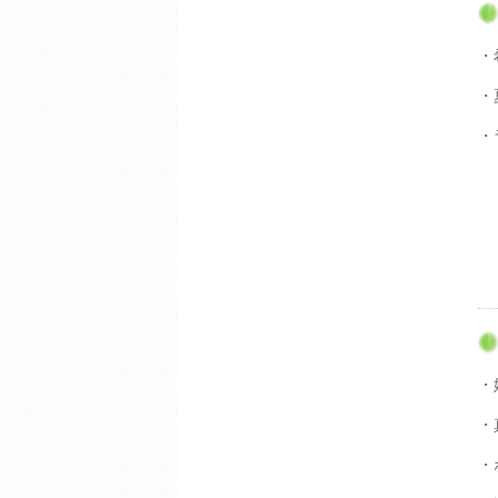
・
・
・
（
・
・
・