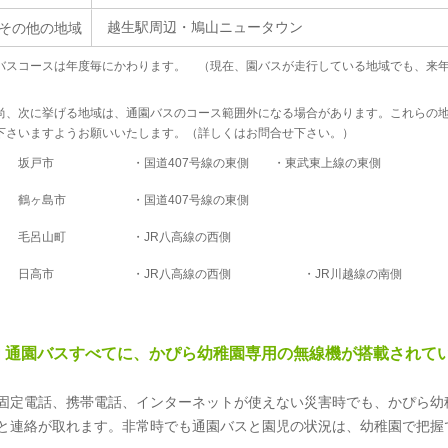
越生駅周辺・鳩山ニュータウン
その他の地域
バスコースは年度毎にかわります。
（現在、園バスが走行している地域でも、来年
尚、次に挙げる地域は、通園バスのコース範囲外になる場合があります。
これらの
さいますようお願いいたします。（詳しくはお問合せ下さい。）
坂戸市
・国道407号線の東側 ・東武東上線の東側
鶴ヶ島市
・国道407号線の東側
毛呂山町
・JR八高線の西側
日高市
・JR八高線の西側
・JR川越線の
通園バスすべてに、かぴら幼稚園専用の無線機が搭載されて
定電話、携帯電話、インターネットが使えない災害時でも、かぴら幼
連絡が取れます。
非常時でも通園バスと園児の状況は、幼稚園で把握