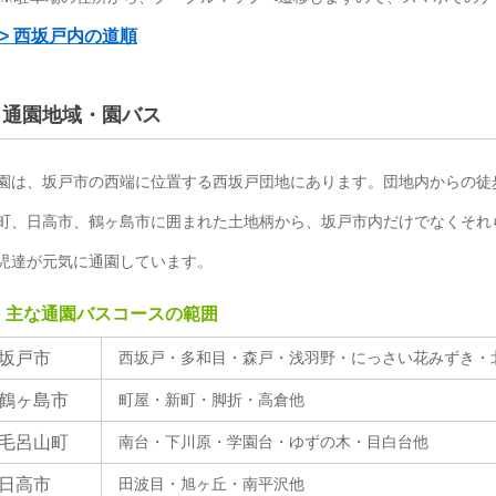
> 西坂戸内の道順
通園地域・園バス
園は、坂戸市の西端に位置する西坂戸団地にあります。団地内からの徒
町、日高市、鶴ヶ島市に囲まれた土地柄から、坂戸市内だけでなくそれ
児達が元気に通園しています。
主な通園バスコースの範囲
坂戸市
西坂戸・多和目・森戸・浅羽野・にっさい花みずき・
鶴ヶ島市
町屋・新町・脚折・高倉他
毛呂山町
南台・下川原・学園台・ゆずの木・目白台他
日高市
田波目・旭ヶ丘・南平沢他