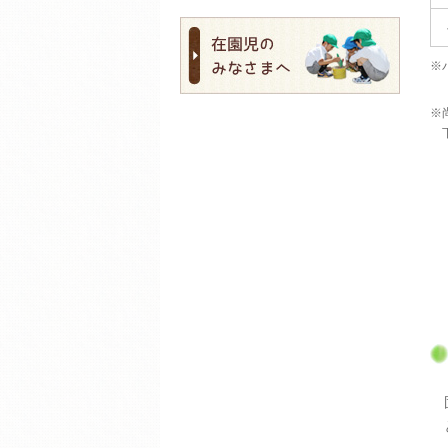
※
※
下
固
と