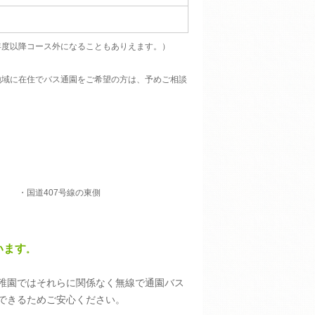
度以降コース外になることもありえます。）
地域に在住で
バス通園をご希望の方は、
予めご相談
南側
・国道407号線の東側
います
。
稚園ではそれらに関係なく無線で通園バス
できるためご安心ください。