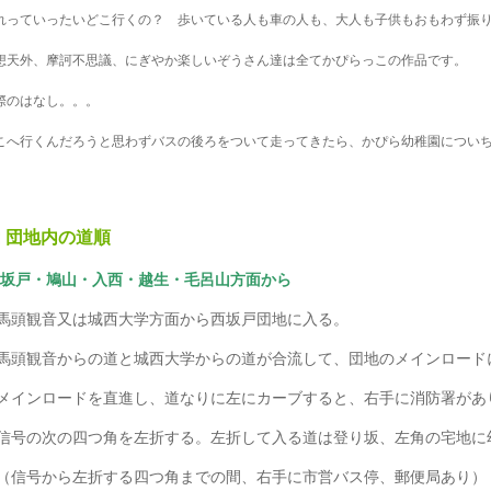
れっていったいどこ行くの？
歩いている人も車の人も、大人も子供もおもわず振
想天外、摩訶不思議、にぎやか楽しいぞうさん達は全てかぴらっこの作品です。
際のはなし。。。
こへ行くんだろうと思わずバスの後ろをついて走ってきたら、かぴら幼稚園につい
団地内の道順
 坂戸・鳩山・入西・越生・毛呂山方面から
馬頭観音又は城西大学方面から西坂戸団地に入る。
馬頭観音からの道と城西大学からの道が合流して、団地のメインロード
メインロードを直進し、道なりに左にカーブすると、右手に消防署があ
信号の次の四つ角を左折する。左折して入る道は登り坂、左角の宅地に
（信号から左折する四つ角までの間、右手に市営バス停、郵便局あり）