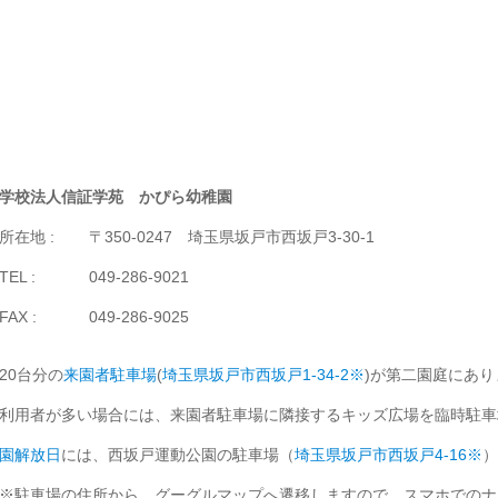
学校法人信証学苑 かぴら幼稚園
所在地 :
〒350-0247 埼玉県坂戸市西坂戸3-30-1
TEL :
049-286-9021
FAX :
049-286-9025
20台分の
来園者駐車場
(
埼玉県坂戸市西坂戸1-34-2※
)が第二園庭にあ
利用者が多い場合には、来園者駐車場に隣接するキッズ広場を臨時駐車
園解放日
には、西坂戸運動公園の駐車場（
埼玉県坂戸市西坂戸4-16※
）
※駐車場の住所から、グーグルマップへ遷移しますので、スマホでのナ