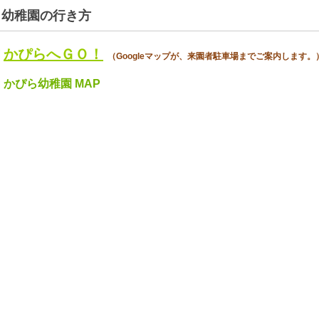
幼稚園の行き方
かぴらへＧＯ！
（
Google
マップ
が、来園者駐車場までご案内します。
かぴら幼稚園 MAP