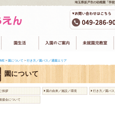
埼玉県坂戸市の幼稚園「学校
ME
>
園について
>
行き方／園バス／通園エリア
園について
ご挨拶
園の由来／施設／環境
行き方／園バス
後援会について