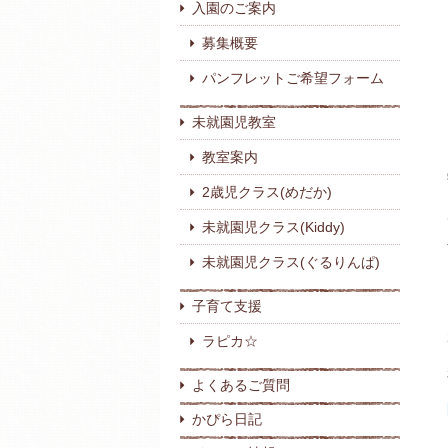
入園のご案内
募集概要
パンフレットご希望フォーム
未就園児教室
教室案内
2歳児クラス(めだか)
未就園児クラス(Kiddy)
未就園児クラス(ぐるりんぱ)
子育て支援
ラピカ☆
よくあるご質問
かぴら日記