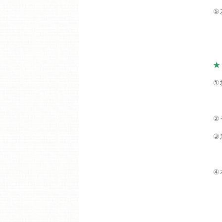
⑤
★
①
②
③
④