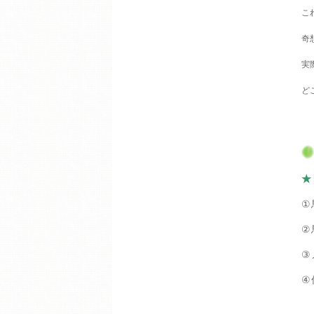
こ
奇
実
ど
★
①
②
③
④