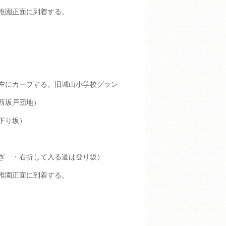
稚園正面に到着する。
左にカーブする。旧城山小学校グラン
西坂戸団地）
下り坂）
ぎ ・右折して入る道は登り坂）
稚園正面に到着する。