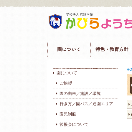
HO
園について
ご挨拶
園の由来／施設／環境
行き方／園バス／通園エリア
園児制服
後援会について