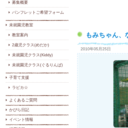
募集概要
パンフレットご希望フォーム
未就園児教室
もみちゃん、
教室案内
2歳児クラス(めだか)
2010年05月25日
未就園児クラス(Kiddy)
未就園児クラス(ぐるりんぱ)
子育て支援
ラピカ☆
よくあるご質問
かぴら日記
イベント情報