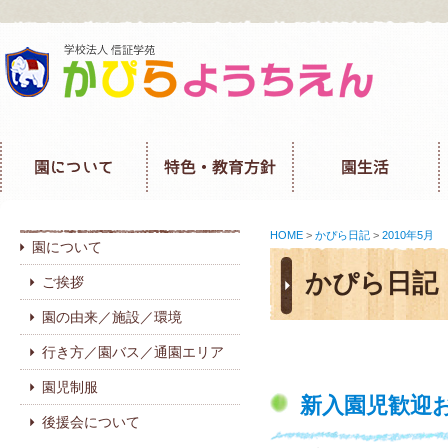
HOME
>
かぴら日記
>
2010年5月
園について
かぴら日記
ご挨拶
園の由来／施設／環境
行き方／園バス／通園エリア
園児制服
新入園児歓迎
後援会について