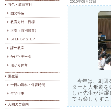
2010年05月27日
特色・教育方針
園の特色
教育方針・目標
正課（特別保育）
STEP BY STEP
課外教室
かぴらデータ
預かり保育
園生活
今年は、劇団る
一日の流れ・保育時間
ターと人形劇を
した先生が活躍
年間行事
ても楽しくすご
入園のご案内