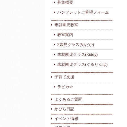
募集概要
パンフレットご希望フォーム
未就園児教室
教室案内
2歳児クラス(めだか)
未就園児クラス(Kiddy)
未就園児クラス(ぐるりんぱ)
子育て支援
ラピカ☆
よくあるご質問
かぴら日記
イベント情報