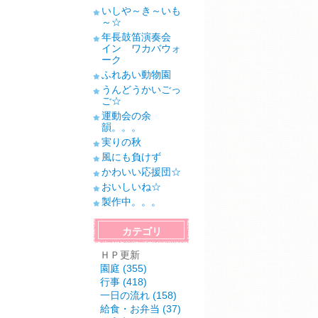
いしや～き～いも
～☆
年長鼓笛演奏会
イン ワカバウォ
ーク
ふれあい動物園
うんどうかいごっ
ご☆
運動会の余
韻。。。
実りの秋
風にも負けず
かわいい応援団☆
おいしいね☆
製作中。。。
カテゴリ
ＨＰ更新
園庭 (355)
行事 (418)
一日の流れ (158)
給食・お弁当 (37)