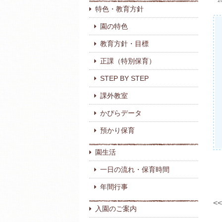
2
特色・教育方針
園の特色
教育方針・目標
正課（特別保育）
STEP BY STEP
課外教室
かぴらデータ
預かり保育
園生活
一日の流れ・保育時間
年間行事
<
入園のご案内