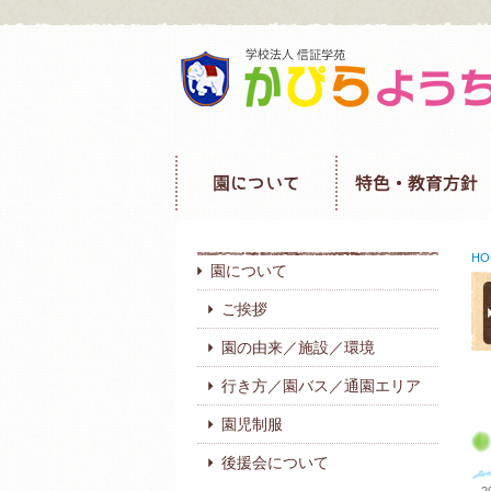
HO
園について
ご挨拶
園の由来／施設／環境
行き方／園バス／通園エリア
園児制服
後援会について