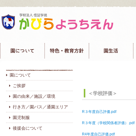
園について
ご挨拶
＜学校評価＞
園の由来／施設／環境
行き方／園バス／通園エリア
R３年度自己評価.pdf
園児制服
R３年度（学校関係者評価）.pdf
後援会について
R4年度自己評価.pdf